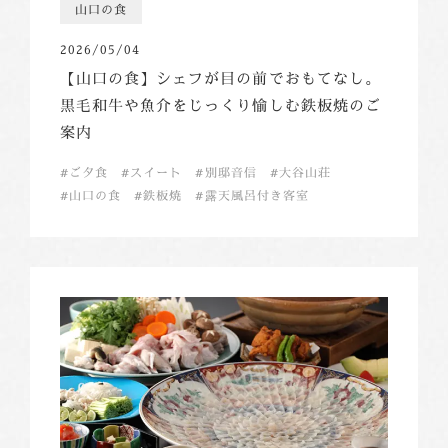
山口の食
2026/05/04
【山口の食】シェフが目の前でおもてなし。
黒毛和牛や魚介をじっくり愉しむ鉄板焼のご
案内
ご夕食
スイート
別邸音信
大谷山荘
山口の食
鉄板焼
露天風呂付き客室