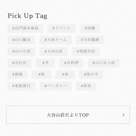
Pick Up Tag
長門湯本温泉
イベント
体験
山口観光
天体ドーム
天体観測
山口の食
大谷山荘
別邸音信
音信川
冬
お料理
山口お土産
萩焼
秋
春
海の幸
家族旅行
ベーカリー
和食
大谷山荘だよりTOP