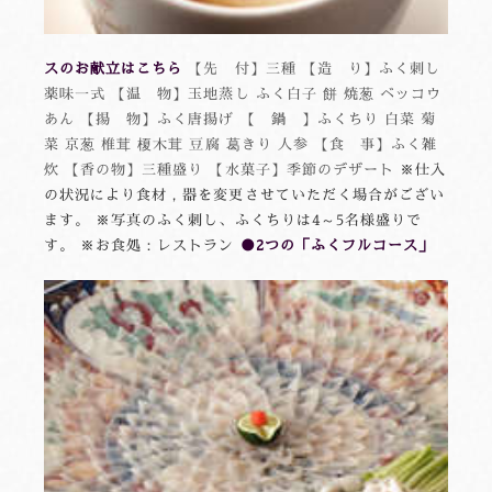
スのお献立はこちら
【先 付】三種 【造 り】ふく刺し
薬味一式 【温 物】玉地蒸し ふく白子 餅 焼葱 ベッコウ
あん 【揚 物】ふく唐揚げ 【 鍋 】ふくちり 白菜 菊
菜 京葱 椎茸 榎木茸 豆腐 葛きり 人参 【食 事】ふく雑
炊 【香の物】三種盛り 【水菓子】季節のデザート
※仕入
の状況により食材，器を変更させていただく場合がござい
ます。 ※写真のふく刺し、ふくちりは4～5名様盛りで
す。 ※お食処：レストラン
●2つの「ふくフルコース」