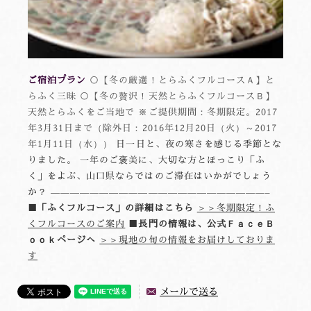
ご宿泊プラン
○【冬の厳選！とらふくフルコースＡ】と
らふく三昧 ○【冬の贅沢！天然とらふくフルコースＢ】
天然とらふくをご当地で ※ご提供期間：冬期限定。2017
年3月31日まで（除外日：2016年12月20日（火）～2017
年1月11日（水））
日一日と、夜の寒さを感じる季節とな
りました。 一年のご褒美に、大切な方とほっこり「ふ
く」をよぶ、山口県ならではのご滞在はいかがでしょう
か？ ——————————————————————–
■「ふくフルコース」の詳細はこちら
＞＞冬期限定！ふ
くフルコースのご案内
■長門の情報は、公式ＦａｃｅＢ
ｏｏｋページへ
＞＞現地の旬の情報をお届けしておりま
す
メールで送る