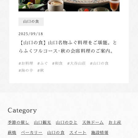
山口の食
2025/09/18
【山口の食】山口名物ふぐ料理をご堪能。と
らふくフルコース･秋の会席料理のご案内。
お料理
ふぐ
和食
大谷山荘
山口の食
海の幸
秋
Category
季節の催し
山口観光
山口のひと
天体ドーム
お土産
萩焼
ベーカリー
山口の食
スイート
施設情報