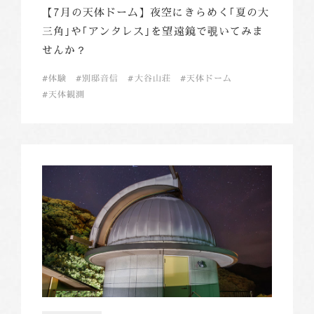
【7月の天体ドーム】夜空にきらめく｢夏の大
三角｣や｢アンタレス｣を望遠鏡で覗いてみま
せんか？
体験
別邸音信
大谷山荘
天体ドーム
天体観測