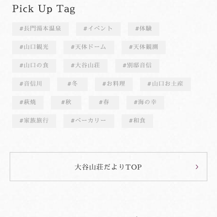
Pick Up Tag
長門湯本温泉
イベント
体験
山口観光
天体ドーム
天体観測
山口の食
大谷山荘
別邸音信
音信川
冬
お料理
山口お土産
萩焼
秋
春
海の幸
家族旅行
ベーカリー
和食
大谷山荘だよりTOP