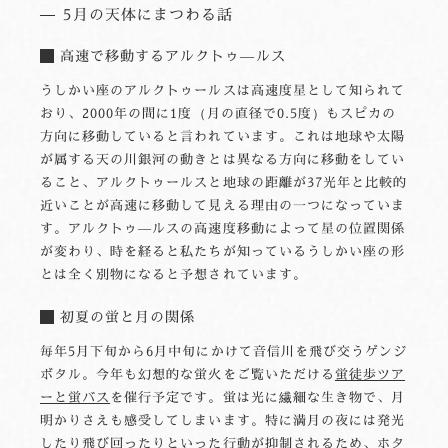
5月の天体にまつわる話
高速で移動するアルクトゥ―ルス
うしかい座のアルクトゥールスは高速度星として知られて
おり、2000年の間に1度（月の直径で0.5度）もスピカの
方向に移動していると言われています。これは地球や太陽
が属する天の川銀河の動きとは異なる方向に移動をしてい
ること、アルクトゥールスと地球の距離が37光年と比較的
近いことが高速に移動して見える理由の一つになっていま
す。アルクトゥ―ルスの高速度移動によって星の位置関係
が変わり、時を経ると私たちが知っているうしかい座の形
とは全く別物になると予想されています。
初夏の蛍と月の関係
毎年5月下旬から6月中旬にかけて音信川を飛び交うゲンジ
ボタル。今年も幻想的な蛍火をご覧いただける
蛍徒歩ツア
ーと蛍バス
を催行予定です。蛍は光に繊細な生き物で、月
明かりさえも感受してしまいます。特に満月の夜には発光
したり飛び回ったりといった行動が抑制されるため、ホタ