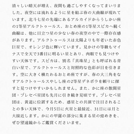
清々しい晴天が増え、夜間も過ごしやすくなってまいりま
した。夜空には流れるように星を結ぶ春の大曲線が現れて
います。北斗七星の先端にあるアルカイドからうしかい座
の1等星アルクトゥールス、おとめ座の1等星スピカへ続く
曲線は、他に目立つ星の少ない春の夜空の中で一際存在感
があります。アルクトゥールスは太陽よりも年老いた赤色
巨星で、オレンジ色に輝いています。見かけの等級もマイ
ナスで全天で3番目に明るい星とあり、肉眼でも見つけや
すい天体です。スピカは、別名「真珠星」とも呼ばれる青
白い星で、アルクトゥールスと対照的な色彩が目を引きま
す。空に大きく横たわるおとめ座ですが、春の大三角をな
すアルクトゥールスやしし座の2等星デネボラを頼りに探
すと見つけやすいかもしれません。また、かに座の散開星
団・プレセペ星団も先月に引き続き見頃です。プレセペ星
団は、黄道に位置するため、惑星との共演で注目されるこ
との多い天体で、今月5日に火星と最接近、31日には月と
大接近します。かにの甲羅の部分に集まる星の煌めきを、
ぜひ望遠鏡からご鑑賞くださいませ。