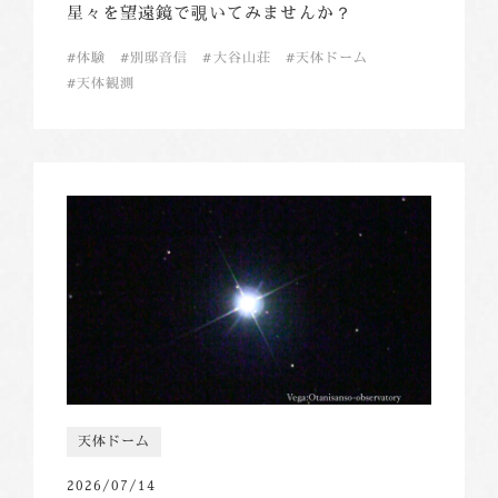
星々を望遠鏡で覗いてみませんか？
体験
別邸音信
大谷山荘
天体ドーム
天体観測
天体ドーム
2026/07/14