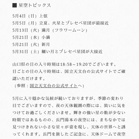
星空トピックス
5月4日（日）上弦
5月5日（月）立夏、火星とプレセペ星団が最接近
5月13日（火）満月（フラワームーン）
5月21日（水）小満
5月21日（火）新月
5月31日（土）細い月とプレセペ星団が大接近
山口県の日の入り時刻は18:58～19:20でございます。
日ごとの日の入り時刻は、国立天文台の公式サイトでご確
認いただけます。
（参照：
国立天文台の公式サイト
へ）
5月に入り穏かな気候が続いておりますが、季節の変わり
目でございますので、夜の天体観測の際には、装いに気を
つけてお過ごしくださいませ。輝きの強い星の数が少ない
時期ではあるものの、長門湯本の夜空には、まちなかでは
見つけきれない小さな星々が姿を現し、天体の世界へと誘
ってくれます。長門を旅したご記念に、天体ドームで夜空