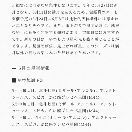
ル観賞には向かない条件となります。今年は5月27日に新
月となり、6月11日に満月を迎えるため、蛍鑑賞ツアーを
開催予定の5月24日～6月8日は比較的天体条件には恵まれ
た年となりそうです。また、雨上がりで湿度が高く、風が
ない日にも多く発生する傾向があり、蛍鑑賞にはおすすめ
です。新月の日は、いつもより星の光も強く感じることが
できます。見渡せば蛍、見上げれば星。このシーズンは満
月以外の日もお楽しみいただけますと幸いです。
5月の星空情報
星空観測予定
5月上旬…月、北斗七星(ミザール･アルコル)、アルクト
ゥールス、スピカ、かに座プレセペ星団(M44)
5月中旬…月、北斗七星(ミザール･アルコル)、アルクト
ゥールス、スピカ、かに座プレセペ星団(M44)
5月上旬…北斗七星(ミザール･アルコル)、アルクトゥー
ルス、スピカ、かに座プレセペ星団(M44)