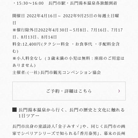
・15:30〜16:00 長門市駅・長門湯本温泉各旅館到着
開催日 2022年4月16日～ 2022年9月25日の毎週土日曜
日
※催行除外日2022年4月30日～5月8日、7月16日、7月17
日、8月13日、8月14日
料金:12,400円(タクシー料金 ・お食事代 ・手配料金含
む)
※小人料金なし（３歳未満の小児は無料：座席のご用意は
ありません)
主催者:(一社)長門市観光コンベンション協会
ご予約・詳細はこちら
長門湯本温泉から行く、長門の歴史と文化に触れる
1日ツアー
長門市出身の童謡詩人｢金子みすゞ｣や、同じく長門市の画
家でシベリアシリーズで知られる｢香月泰男｣、幕末の長州