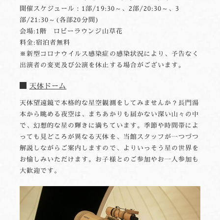
開催スケジュール：1部/19:30～、2部/20:30～、3
部/21:30～(各部20分間)
会場:1階 ロビーラウンジ山草花
料金:宿泊者無料
※新型コロナウイルス感染症の感染状況により、予告なく
出演者の変更及び公演を休止する場合がございます。
天体ドーム
天体望遠鏡で本格的な星空観測をしてみませんか？長門湯
本から眺める夜空は、まちあかりも届かない深い山々の中
で、幻想的な星の輝きに満ちています。季節や時間帯によ
っても見どころが異なる天体を、当館スタッフが一つづつ
解説しながらご案内しますので、よりいっそう星の世界を
お愉しみいただけます。お子様とのご参加やお一人参加も
大歓迎です。