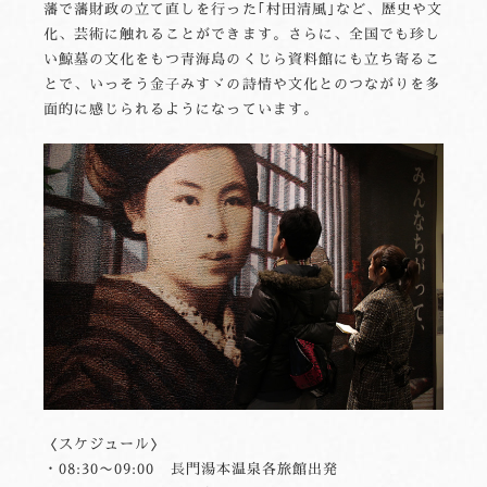
藩で藩財政の立て直しを行った｢村田清風｣など、歴史や文
化、芸術に触れることができます。さらに、全国でも珍し
い鯨墓の文化をもつ青海島のくじら資料館にも立ち寄るこ
とで、いっそう金子みすゞの詩情や文化とのつながりを多
面的に感じられるようになっています。
〈スケジュール〉
・08:30〜09:00 長門湯本温泉各旅館出発