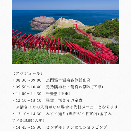
〈スケジュール〉
・08:30〜09:00 長門湯本温泉各旅館出発
・09:50〜10:40 元乃隅神社・龍宮の潮吹(下車)
・11:00〜11:30 千畳敷(下車)
・12:10〜13:10 昼食：活きイカ定食
※活きイカの入荷がない場合は代替メニューとなります
・13:10〜14:30 みすゞ通り(専門ガイド案内)金子み
すゞ記念館(入場)
・14:45〜15:30 センザキッチンにてショッピング