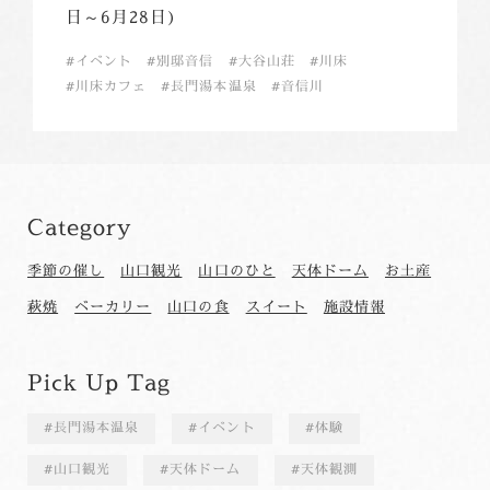
日～6月28日)
イベント
別邸音信
大谷山荘
川床
川床カフェ
長門湯本温泉
音信川
Category
季節の催し
山口観光
山口のひと
天体ドーム
お土産
萩焼
ベーカリー
山口の食
スイート
施設情報
Pick Up Tag
長門湯本温泉
イベント
体験
山口観光
天体ドーム
天体観測