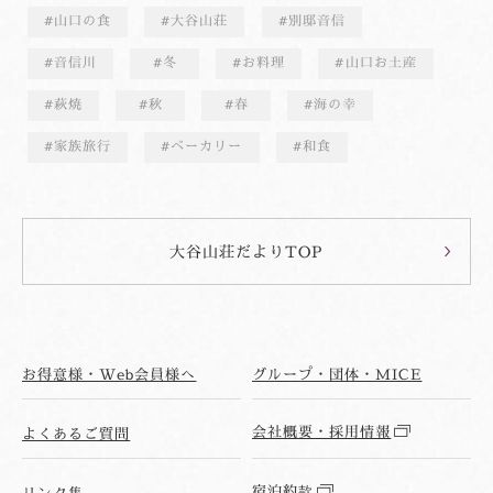
山口の食
大谷山荘
別邸音信
音信川
冬
お料理
山口お土産
萩焼
秋
春
海の幸
家族旅行
ベーカリー
和食
大谷山荘だよりTOP
お得意様・Web会員様へ
グループ・団体・MICE
会社概要・採用情報
よくあるご質問
宿泊約款
リンク集