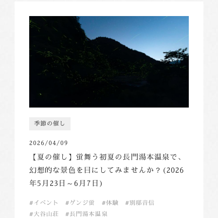
季節の催し
2026/04/09
【夏の催し】蛍舞う初夏の長門湯本温泉で、
幻想的な景色を目にしてみませんか？(2026
年5月23日～6月7日)
イベント
ゲンジ蛍
体験
別邸音信
大谷山荘
長門湯本温泉