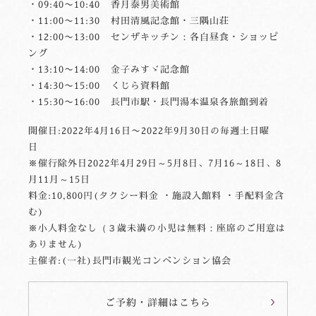
・09:40〜10:40 香月泰男美術館
・11:00〜11:30 村田清風記念館・三隅山荘
・12:00〜13:00 センザキッチン：各自昼食・ショッピ
ング
・13:10〜14:00 金子みすゞ記念館
・14:30〜15:00 くじら資料館
・15:30〜16:00 長門市駅・長門湯本温泉各旅館到着
開催日:2022年4月16日〜2022年9月30日の毎週土日曜
日
※催行除外日2022年4月29日～5月8日、7月16～18日、8
月11月～15日
料金:10,800円(タクシー料金 ・施設入館料 ・手配料金含
む)
※小人料金なし（３歳未満の小児は無料：座席のご用意は
ありません)
主催者:(一社)長門市観光コンベンション協会
ご予約・詳細はこちら