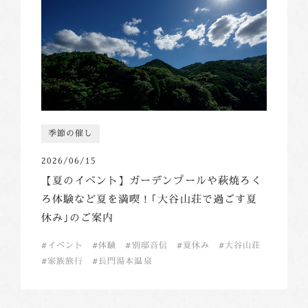
季節の催し
2026/06/15
【夏のイベント】ガーデンプールや萩焼ろく
ろ体験など夏を満喫！｢大谷山荘で過ごす夏
休み｣のご案内
イベント
体験
別邸音信
夏休み
大谷山荘
家族旅行
長門湯本温泉