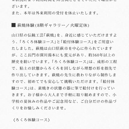
ざいます。
また、本年は外来利用の受付を休止いたします。
萩焼体験(8階ギャラリー／火曜定休)
山口県の伝統工芸｢萩焼｣を、身近に感じていただけますよ
う、｢ろくろ体験コース｣と｢絵付体験コース｣をご用意い
たしました。萩焼は山口県萩市を中心に作られています
が、ここ長門市深川湯本にも窯元があり、約360年以上の
歴史を紡いでいます。｢ろくろ体験コース｣は、成形の工程
で、粘土の状態からろくろを回しながら理想の形を指先で
作り出していきます。萩焼の先生に教わりながら制作しま
すので、初めてでも安心して挑戦いただけます。｢絵付体
験コース｣は、素焼きの状態の器に筆で絵付けを行ってい
きます。お子様から大人まで手軽に取り組めますので、小
学校の夏休みの作品やご記念用など、ご自分だけの作品づ
くりをお愉しみくださいませ。
〈ろくろ体験コース〉