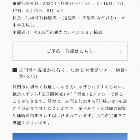
※催行除外日：2022年4月30日〜5月8日、7月16日、7月
17日、8月13日、8月14日
料金:12,400円(体験料 ・送迎料 ・手配料 など含む) ※
中学生以上
主催者:(一社)長門市観光コンベンション協会
ご予約・詳細はこちら
長門湯本温泉から行く、ながと大満足ツアー(絶景×
食×文化)
長門市に初めてお越しになる方にはぜひおすすめしたい、
絶景スポット｢元乃隅神社｣や｢千畳敷｣をタクシーで巡る
ことができます。昼食は、長門を代表する｢仙崎いか｣を活
きイカ定食で楽しむことができ、金子みすゞ記念館の観覧
や仙崎の街歩きも工程に含まれています。長門の定番をご
堪能くださいませ。