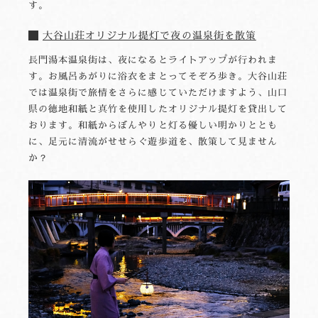
す。
大谷山荘オリジナル提灯で夜の温泉街を散策
長門湯本温泉街は、夜になるとライトアップが行われま
す。お風呂あがりに浴衣をまとってそぞろ歩き。大谷山荘
では温泉街で旅情をさらに感じていただけますよう、山口
県の徳地和紙と真竹を使用したオリジナル提灯を貸出して
おります。和紙からぼんやりと灯る優しい明かりととも
に、足元に清流がせせらぐ遊歩道を、散策して見ません
か？