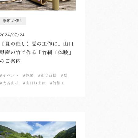
季節の催し
2024/07/24
【夏の催し】夏の工作に。山口
県産の竹で作る「竹細工体験」
のご案内
イベント
体験
別邸音信
夏
大谷山荘
山口お土産
竹細工