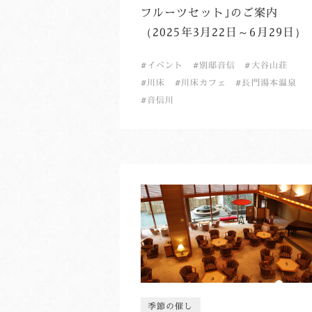
フルーツセット｣のご案内
（2025年3月22日～6月29日）
イベント
別邸音信
大谷山荘
川床
川床カフェ
長門湯本温泉
音信川
季節の催し