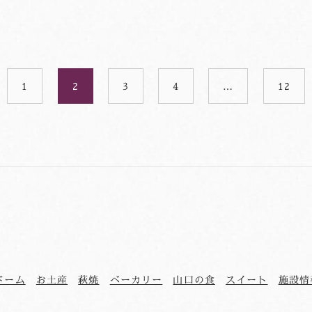
1
2
3
4
…
12
ドーム
お土産
萩焼
ベーカリー
山口の食
スイート
施設情