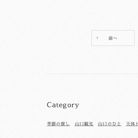
前へ
Category
季節の催し
山口観光
山口のひと
天体