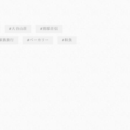
大谷山荘
別邸音信
家族旅行
ベーカリー
和食