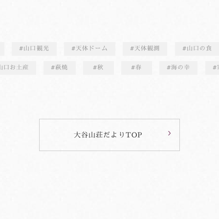
山口観光
天体ドーム
天体観測
山口の食
山口お土産
萩焼
秋
春
海の幸
大谷山荘だよりTOP