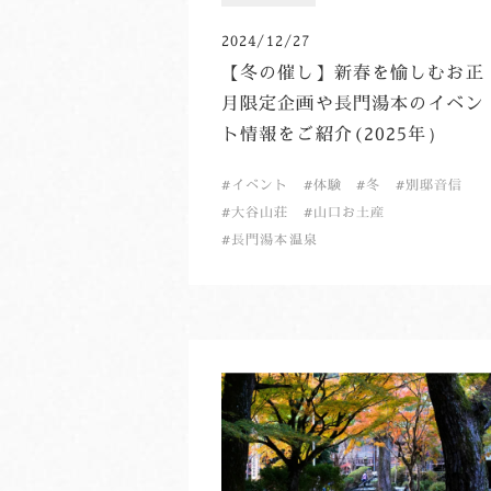
2024/12/27
【冬の催し】新春を愉しむお正
月限定企画や長門湯本のイベン
ト情報をご紹介(2025年）
イベント
体験
冬
別邸音信
大谷山荘
山口お土産
長門湯本温泉