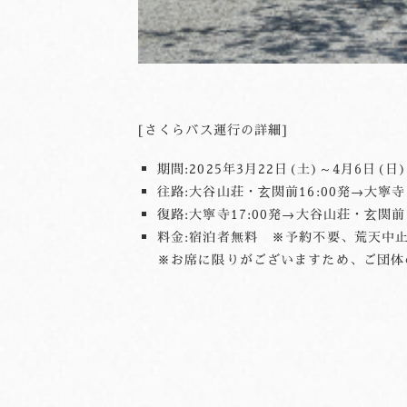
[さくらバス運行の詳細]
期間:2025年3月22日(土)～4月6日(日)
往路:大谷山荘・玄関前16:00発→大寧寺
復路:大寧寺17:00発→大谷山荘・玄関前
料金:宿泊者無料 ※予約不要、荒天中
※お席に限りがございますため、ご団体