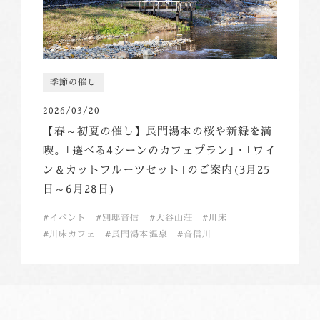
季節の催し
2026/03/20
【春～初夏の催し】長門湯本の桜や新緑を満
喫。｢選べる4シーンのカフェプラン｣・｢ワイ
ン＆カットフルーツセット｣のご案内(3月25
日～6月28日)
イベント
別邸音信
大谷山荘
川床
川床カフェ
長門湯本温泉
音信川