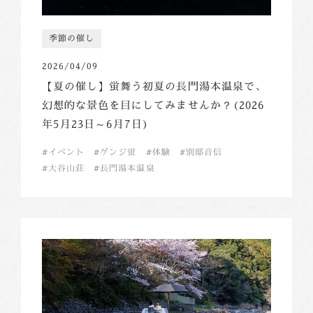
季節の催し
2026/04/09
【夏の催し】蛍舞う初夏の長門湯本温泉で、
幻想的な景色を目にしてみませんか？(2026
年5月23日～6月7日)
イベント
ゲンジ蛍
体験
別邸音信
大谷山荘
長門湯本温泉