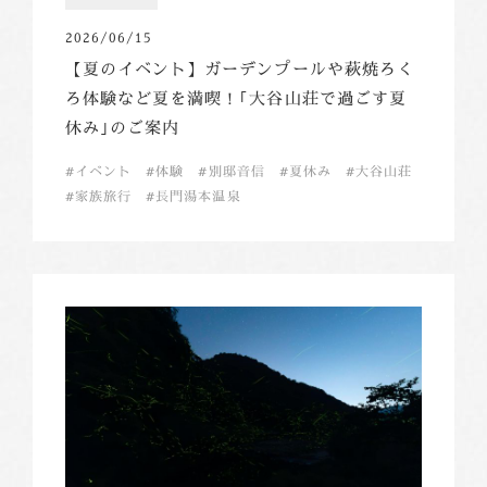
2026/06/15
【夏のイベント】ガーデンプールや萩焼ろく
ろ体験など夏を満喫！｢大谷山荘で過ごす夏
休み｣のご案内
イベント
体験
別邸音信
夏休み
大谷山荘
家族旅行
長門湯本温泉