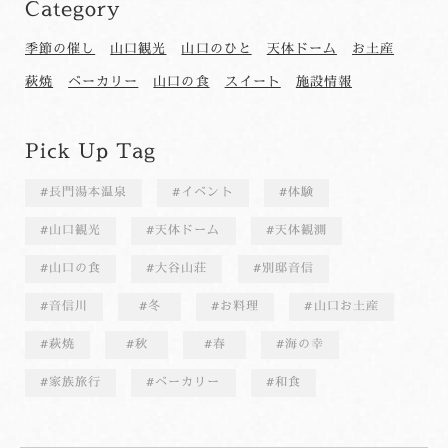
Category
季節の催し
山口観光
山口のひと
天体ドーム
お土産
萩焼
ベーカリー
山口の食
スイート
施設情報
Pick Up Tag
長門湯本温泉
イベント
体験
山口観光
天体ドーム
天体観測
山口の食
大谷山荘
別邸音信
音信川
冬
お料理
山口お土産
萩焼
秋
春
海の幸
家族旅行
ベーカリー
和食