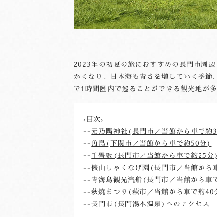
2023年の初夏の旅におすすめの長門市周
かくなり、日本海も青さを増していく季節
で1時間圏内で巡ることができる観光地が
‹目次›

--
元乃隅神社(長門市／当館から車で約3
--
角島(下関市／当館から車で約50分)
--
千畳敷(長門市／当館から車で約25分
--
俵山しゃくなげ園(長門市／当館から車
--
青海島観光汽船(長門市／当館から車で
--
萩焼まつり(萩市／当館から車で約40
--
長門市(長門湯本温泉)へのアクセス