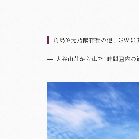
角島や元乃隅神社の他、GWに
大谷山荘から車で1時間圏内の