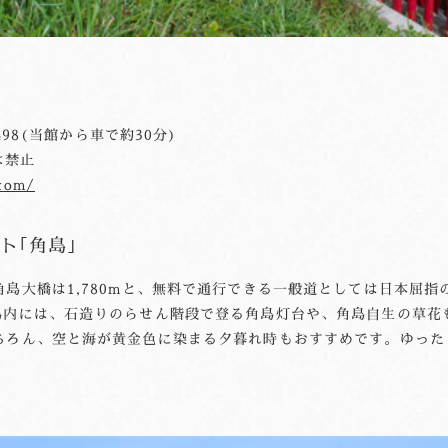
498(当館から車で約30分)
は禁止
com/
ト｢角島｣
島大橋は1,780mと、無料で通行できる一般道としては日本屈
島内には、石造りのらせん階段で登る角島灯台や、角島自生の草花
ちろん、空と海が黄金色に染まる夕暮れ時もおすすめです。ゆった