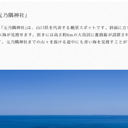
元乃隅神社｣
の｢元乃隅神社｣は、山口県を代表する絶景スポットです。斜面に
日本海が見渡せます。頂きには高さ約6mの大鳥居に賽銭箱が設置さ
す。元乃隅神社までの山々を抜ける道中にも青い海を見渡すことが