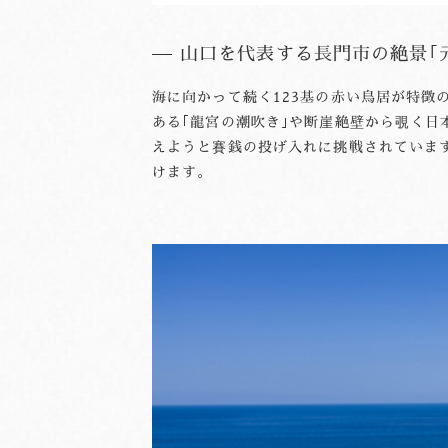
山口を代表する長門市の絶景｢
海に向かって続く123基の赤い鳥居が特徴
ある｢龍宮の潮吹き｣や断崖絶壁から覗く
えようと賽銭の投げ入れに挑戦されていま
けます。