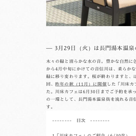
3月29日（火）は長門湯本温
木々の緑と清らかな水の音。豊かな自然に
から4月中旬にかけての音信川は、柔らか
緑に移り変わります。桜が終わりますと、
回、
昨年の秋（11月）に開催
した「川床カ
た。川床カフェは6月30日までご予約を承
の一環として、長門湯本温泉街を流れる音
す。
1「川床カフェ」のご紹介（6/30迄）