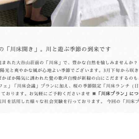
泉の「川床開き」。川と遊ぶ季節の到来です
包まれた大谷山荘前の「川床」で、豊かな自然を愉しみませんか？
な陽光と爽やかな風が心地よい季節でございます。3月下旬から咲
ぽかぽか陽気に誘われた鶯の歌声自慢が新緑の山にこだまするのも
フェ」「川床会議」プランに加え、桜の季節限定「川床ランチ（
っております。お気軽にご予約くださいませ
※「川床プラン」につ
信川を活用した様々な社会実験を行っております。 今回の「川床