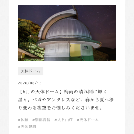
天体ドーム
2026/06/15
【6月の天体ドーム】梅雨の晴れ間に輝く
星々。ベガやアンタレスなど、春から夏へ移
り変わる夜空をお愉しみくださいませ。
体験
別邸音信
大谷山荘
天体ドーム
天体観測