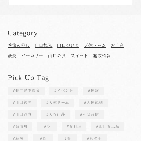
Category
季節の催し
山口観光
山口のひと
天体ドーム
お土産
萩焼
ベーカリー
山口の食
スイート
施設情報
Pick Up Tag
長門湯本温泉
イベント
体験
山口観光
天体ドーム
天体観測
山口の食
大谷山荘
別邸音信
音信川
冬
お料理
山口お土産
萩焼
秋
春
海の幸