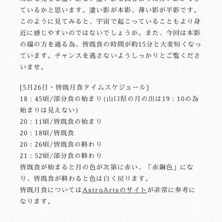
ているかと思います。濃い影が本影、薄い影が半影です。
このように見てみると、宇宙で起こっていることもより身
近に感じやすいのではないでしょうか。また、今回は本影
の端の方を通る為、皆既食の時間が約15分と大変短くなっ
ています。チャンスを逃さないようしっかりとご覧くださ
いませ。
[5月26日・皆既月食タイムスケジュール]
18：45頃/部分食の始まり(山口県の月の出は19：10の為
始まりは見えない)
20：11頃/皆既食の始まり
20：18頃/皆既食
20：26頃/皆既食の終わり
21：52頃/部分食の終わり
皆既食が始まると月の色が次第に赤い、「赤銅色」にな
り、皆既食が終わると色は白く戻ります。
皆既月食については
AstroArtsのサイト
が非常に参考に
なります。