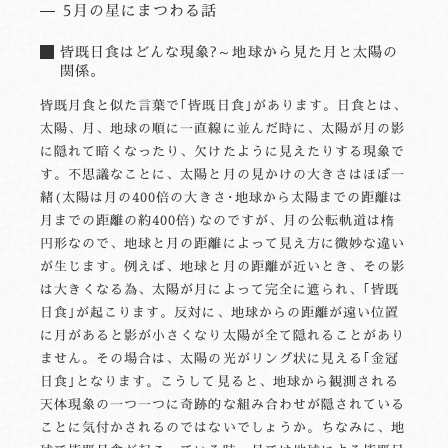
5月の星にまつわる話
皆既日食はどんな現象?～地球から見た月と太陽の
関係。
皆既月食と似た言葉で｢皆既日食｣があります。日食とは、
太陽、月、地球の順に一直線に並んだ時に、太陽が月の影
に隠れて暗くなったり、欠けたように見えたりする現象で
す。不思議なことに、太陽と月の見かけの大きさはほぼ一
緒(太陽は月の400倍の大きさ･地球から太陽までの距離は
月までの距離の約400倍)なのですが、月の公転軌道は楕
円形なので、地球と月の距離によって見え方に微妙な違い
が生じます。例えば、地球と月の距離が近いとき、その影
は大きくなる為、太陽が月によって完全に遮られ、｢皆既
日食｣が起こります。反対に、地球からの距離が遠い位置
に月があると影が小さくなり太陽が全て隠れることがあり
ません。その場合は、太陽の光がリング状に見える｢金冠
日食｣となります。こうして見ると、地球から観測される
天体現象の一つ一つに奇跡的な組み合わせが隠されている
ことに気付かされるのではないでしょうか。ちなみに、地