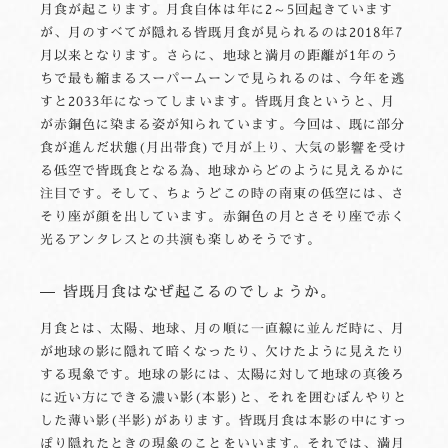
月食が起こります。月食自体は年に2～5回起きています
が、月のすべてが隠れる皆既月食が見られるのは2018年7
月以来となります。さらに、地球と満月の距離が1年のう
ちで最も縮まるスーパームーンで見られるのは、今年を逃
すと2033年になってしまいます。皆既月食というと、月
が赤銅色に染まる姿が知られています。今回は、既に部分
食が進んだ状態(月出帯食)で月が上り、大気の影響を受け
る低空で皆既食となる為、地球からどのように見えるかに
注目です。そして、ちょうどこの時の南東の低空には、さ
そり座が顔を出しています。赤銅色の月とさそり座で赤く
光るアンタレスとの共演も楽しめそうです。
皆既月食はなぜ起こるのでしょうか。
月食とは、太陽、地球、月の順に一直線に並んだ時に、月
が地球の影に隠れて暗くなったり、欠けたように見えたり
する現象です。地球の影には、太陽に対して地球の真後ろ
に近い方にできる濃い影(本影)と、それを囲むぼんやりと
した薄い影(半影)があります。皆既月食は本影の中にすっ
ぽり隠れたときの現象のことをいいます。それでは、満月