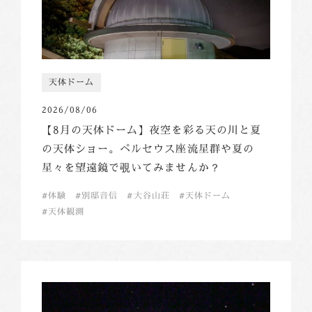
天体ドーム
2026/08/06
【8月の天体ドーム】夜空を彩る天の川と夏
の天体ショー。ペルセウス座流星群や夏の
星々を望遠鏡で覗いてみませんか？
体験
別邸音信
大谷山荘
天体ドーム
天体観測