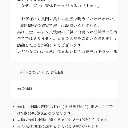
「なぜ、屋上に天体ドームがあるのですか？」

「お客様にも長門の美しい星空を眺めていただきたい」長門/
当館相談役の発案で屋上に設置いたしました。

実は、金子みすゞ交流会のご縁で出会った理学博士佐治晴夫先
全てではありません。真昼のお星をご覧いただきましょう」と
感動したことが始まりでございます。 

星空についての豆知識
光の速度
光は１秒間に約30万Km（地球を7周半）進み、1年で
は9兆4600億Kmにもなります。
太陽の光は地球に達するまでに8分19秒かかります
月の光は地球に達するまでに1.3秒かかります