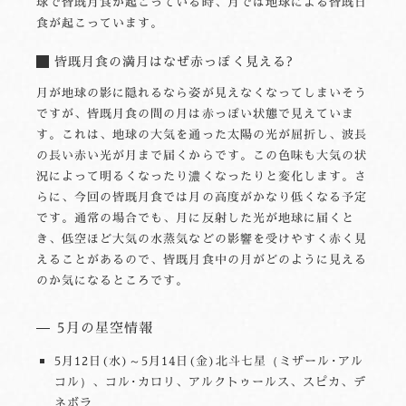
球で皆既月食が起こっている時、月では地球による皆既日
食が起こっています。
皆既月食の満月はなぜ赤っぽく見える?
月が地球の影に隠れるなら姿が見えなくなってしまいそう
ですが、皆既月食の間の月は赤っぽい状態で見えていま
す。これは、地球の大気を通った太陽の光が屈折し、波長
の長い赤い光が月まで届くからです。この色味も大気の状
況によって明るくなったり濃くなったりと変化します。さ
らに、今回の皆既月食では月の高度がかなり低くなる予定
です。通常の場合でも、月に反射した光が地球に届くと
き、低空ほど大気の水蒸気などの影響を受けやすく赤く見
えることがあるので、皆既月食中の月がどのように見える
のか気になるところです。
5月の星空情報
5月12日(水)～5月14日(金)北斗七星（ミザール･アル
コル）、コル･カロリ、アルクトゥールス、スピカ、デ
ネボラ