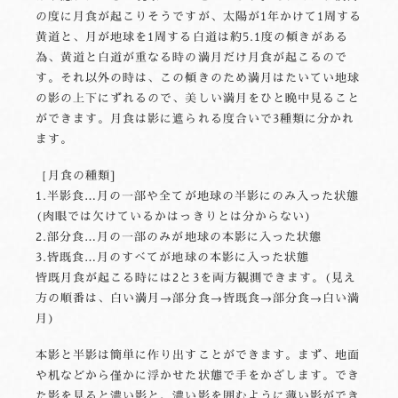
の度に月食が起こりそうですが、太陽が1年かけて1周する
黄道と、月が地球を1周する白道は約5.1度の傾きがある
為、黄道と白道が重なる時の満月だけ月食が起こるので
す。それ以外の時は、この傾きのため満月はたいてい地球
の影の上下にずれるので、美しい満月をひと晩中見ること
ができます。月食は影に遮られる度合いで3種類に分かれ
ます。
［月食の種類]
1.半影食…月の一部や全てが地球の半影にのみ入った状態
(肉眼では欠けているかはっきりとは分からない)
2.部分食…月の一部のみが地球の本影に入った状態
3.皆既食…月のすべてが地球の本影に入った状態
皆既月食が起こる時には2と3を両方観測できます。(見え
方の順番は、白い満月→部分食→皆既食→部分食→白い満
月)
本影と半影は簡単に作り出すことができます。まず、地面
や机などから僅かに浮かせた状態で手をかざします。でき
た影を見ると濃い影と、濃い影を囲むように薄い影ができ