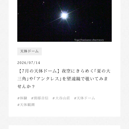
天体ドーム
2026/07/14
【7月の天体ドーム】夜空にきらめく｢夏の大
三角｣や｢アンタレス｣を望遠鏡で覗いてみま
せんか？
体験
別邸音信
大谷山荘
天体ドーム
天体観測