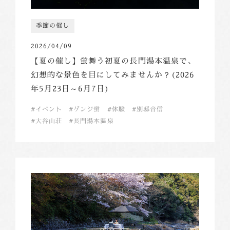
季節の催し
2026/04/09
【夏の催し】蛍舞う初夏の長門湯本温泉で、
幻想的な景色を目にしてみませんか？(2026
年5月23日～6月7日)
イベント
ゲンジ蛍
体験
別邸音信
大谷山荘
長門湯本温泉