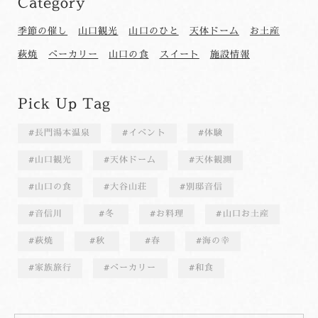
Category
季節の催し
山口観光
山口のひと
天体ドーム
お土産
萩焼
ベーカリー
山口の食
スイート
施設情報
Pick Up Tag
長門湯本温泉
イベント
体験
山口観光
天体ドーム
天体観測
山口の食
大谷山荘
別邸音信
音信川
冬
お料理
山口お土産
萩焼
秋
春
海の幸
家族旅行
ベーカリー
和食