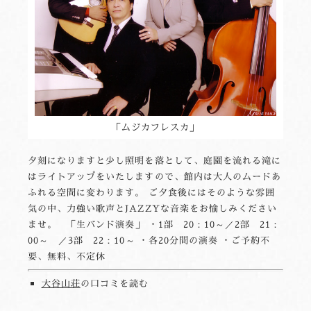
「ムジカフレスカ」
夕刻になりますと少し照明を落として、庭園を流れる滝に
はライトアップをいたしますので、館内は大人のムードあ
ふれる空間に変わります。 ご夕食後にはそのような雰囲
気の中、力強い歌声とJAZZYな音楽をお愉しみください
ませ。 「生バンド演奏」 ・1部 20：10～／2部 21：
00～ ／3部 22：10～ ・各20分間の演奏 ・ご予約不
要、無料、不定休
大谷山荘
の口コミを読む