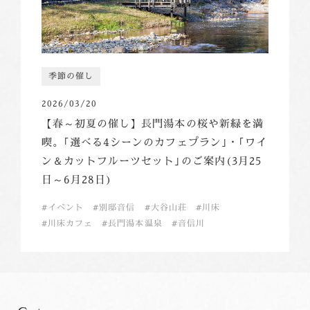
季節の催し
2026/03/20
【春～初夏の催し】長門湯本の桜や新緑を満
喫。｢選べる4シーンのカフェプラン｣・｢ワイ
ン＆カットフルーツセット｣のご案内(3月25
日～6月28日)
イベント
別邸音信
大谷山荘
川床
川床カフェ
長門湯本温泉
音信川