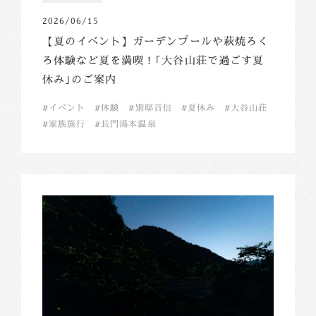
2026/06/15
【夏のイベント】ガーデンプールや萩焼ろく
ろ体験など夏を満喫！｢大谷山荘で過ごす夏
休み｣のご案内
イベント
体験
別邸音信
夏休み
大谷山荘
家族旅行
長門湯本温泉