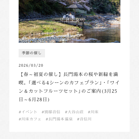
季節の催し
2026/03/20
【春～初夏の催し】長門湯本の桜や新緑を満
喫。｢選べる4シーンのカフェプラン｣・｢ワイ
ン＆カットフルーツセット｣のご案内(3月25
日～6月28日)
イベント
別邸音信
大谷山荘
川床
川床カフェ
長門湯本温泉
音信川