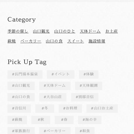
Category
季節の催し
山口観光
山口のひと
天体ドーム
お土産
萩焼
ベーカリー
山口の食
スイート
施設情報
Pick Up Tag
長門湯本温泉
イベント
体験
山口観光
天体ドーム
天体観測
山口の食
大谷山荘
別邸音信
音信川
冬
お料理
山口お土産
萩焼
秋
春
海の幸
家族旅行
ベーカリー
和食