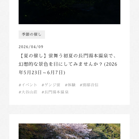
季節の催し
2026/04/09
【夏の催し】蛍舞う初夏の長門湯本温泉で、
幻想的な景色を目にしてみませんか？(2026
年5月23日～6月7日)
イベント
ゲンジ蛍
体験
別邸音信
大谷山荘
長門湯本温泉