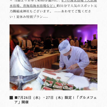
～ 当館よりお車で約40分圏内に、
6つの海水浴場（大浜海
水浴場、青海島海水浴場など）
約31分で人気のスポット元
乃隅稲成神社もございます。 ——あわせてご覧くださ
い！夏休み特別プラン—–
■7月26日（水）・27日（木）限定！「グルメフェ
ア」開催