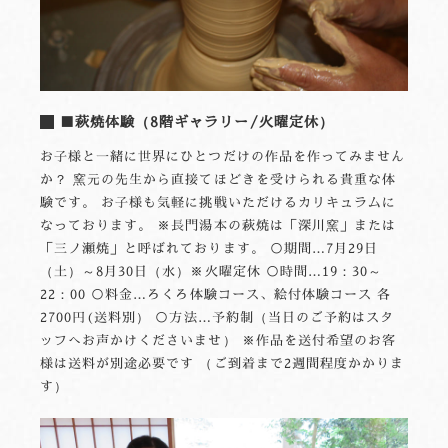
■萩焼体験（8階ギャラリー/火曜定休）
お子様と一緒に世界にひとつだけの作品を作ってみません
か？ 窯元の先生から直接てほどきを受けられる貴重な体
験です。 お子様も気軽に挑戦いただけるカリキュラムに
なっております。 ※長門湯本の萩焼は「深川窯」または
「三ノ瀬焼」と呼ばれております。 ○期間…7月29日
（土）～8月30日（水）※火曜定休 ○時間…19：30～
22：00 ○料金…ろくろ体験コース、絵付体験コース 各
2700円(送料別） ○方法…予約制（当日のご予約はスタ
ッフへお声かけくださいませ） ※作品を送付希望のお客
様は送料が別途必要です （ご到着まで2週間程度かかりま
す）