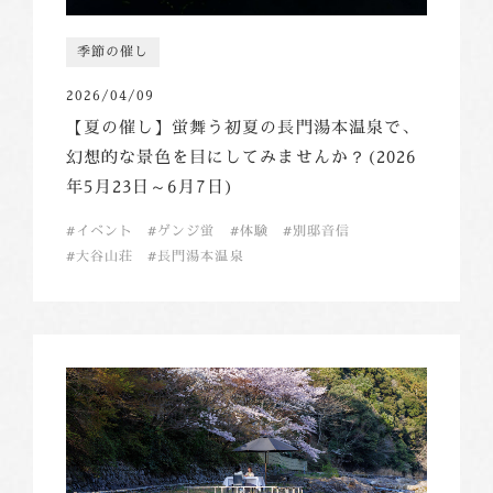
季節の催し
2026/04/09
【夏の催し】蛍舞う初夏の長門湯本温泉で、
幻想的な景色を目にしてみませんか？(2026
年5月23日～6月7日)
イベント
ゲンジ蛍
体験
別邸音信
大谷山荘
長門湯本温泉