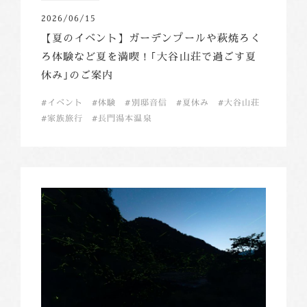
2026/06/15
【夏のイベント】ガーデンプールや萩焼ろく
ろ体験など夏を満喫！｢大谷山荘で過ごす夏
休み｣のご案内
イベント
体験
別邸音信
夏休み
大谷山荘
家族旅行
長門湯本温泉