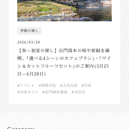
季節の催し
2026/03/20
【春～初夏の催し】長門湯本の桜や新緑を満
喫。｢選べる4シーンのカフェプラン｣・｢ワイ
ン＆カットフルーツセット｣のご案内(3月25
日～6月28日)
イベント
別邸音信
大谷山荘
川床
川床カフェ
長門湯本温泉
音信川