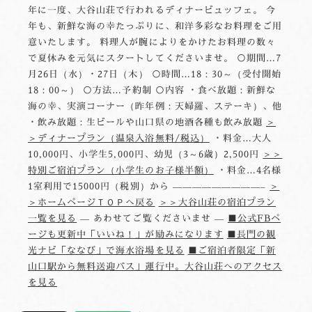
年に一度、大谷山荘で行われるディナービュッフェ。 今
年も、新鮮な海の幸たっぷりに、和洋多彩なお料理をご用
意いたします。 料理人が腕によりをかけたお料理の数々
で夏休みを元気にスタートしてくださいませ。 ○期間…7
月26日（水）・27日（木） ○時間…18：30～（受付開始
18：00～） ○方法…予約制 ○内容 ・食べ放題：新鮮な
海の幸、実演コーナー（昨年例：天婦羅、ステーキ）、他
・飲み放題：生ビールや山口県の地酒各種も飲み放題
＞
＞ディナープラン（温泉入浴無料/税込）
・料金…大人
10,000円、小学生5,000円、幼児（3～6歳）2,500円
＞＞
特別ご宿泊プラン（小学生のお子様半額）
・料金…4名様
1室利用で15000円（税別）から —————————–
＞
＞ホームページＴＯＰへ戻る
＞＞大谷山荘の宿泊プラン
一覧を見る
— あわせてご覧くださいませ —
■公式FBペ
ージも更新中「いいね！」が励みになります
■長門の観
光ナビ「ななび」で海水浴場を見る
■ご宿泊者限定「新
山口駅から無料送迎バス」運行中。大谷山荘へのアクセス
を見る