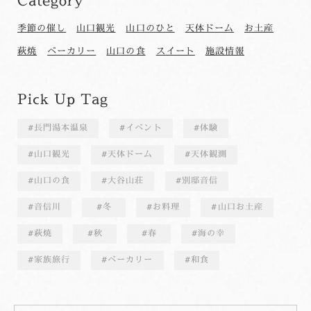
Category
季節の催し
山口観光
山口のひと
天体ドーム
お土産
萩焼
ベーカリー
山口の食
スイート
施設情報
Pick Up Tag
長門湯本温泉
イベント
体験
山口観光
天体ドーム
天体観測
山口の食
大谷山荘
別邸音信
音信川
冬
お料理
山口お土産
萩焼
秋
春
海の幸
家族旅行
ベーカリー
和食