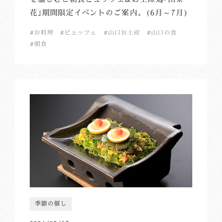
花｣期間限定イベントのご案内。(6月～7月)
お料理
ビュッフェ
山口お土産
山口の食
朝食
季節の催し