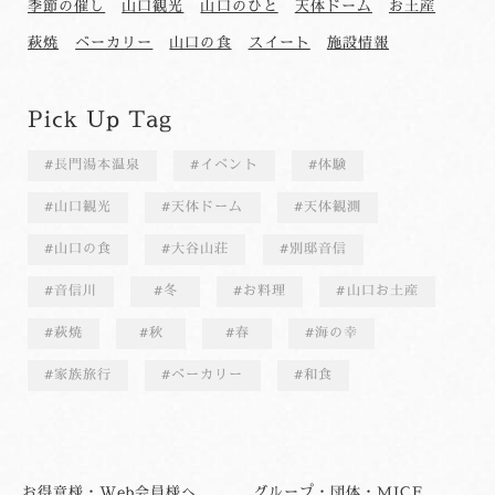
季節の催し
山口観光
山口のひと
天体ドーム
お土産
萩焼
ベーカリー
山口の食
スイート
施設情報
Pick Up Tag
長門湯本温泉
イベント
体験
山口観光
天体ドーム
天体観測
山口の食
大谷山荘
別邸音信
音信川
冬
お料理
山口お土産
萩焼
秋
春
海の幸
家族旅行
ベーカリー
和食
お得意様・Web会員様へ
グループ・団体・MICE