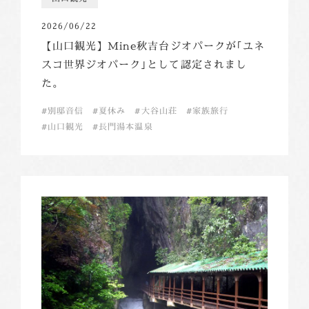
2026/06/22
【山口観光】Mine秋吉台ジオパークが｢ユネ
スコ世界ジオパーク｣として認定されまし
た。
別邸音信
夏休み
大谷山荘
家族旅行
山口観光
長門湯本温泉