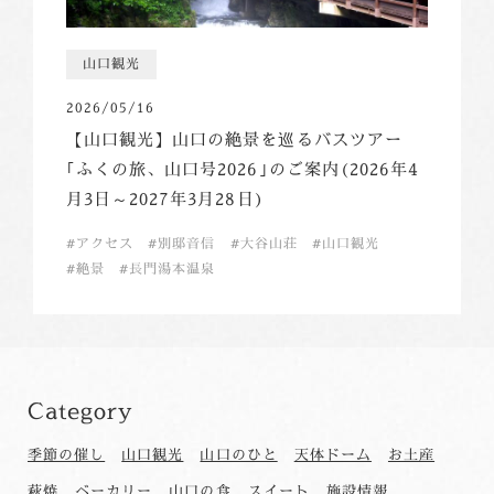
山口観光
2026/05/16
【山口観光】山口の絶景を巡るバスツアー
｢ふくの旅、山口号2026｣のご案内(2026年4
月3日～2027年3月28日)
アクセス
別邸音信
大谷山荘
山口観光
絶景
長門湯本温泉
Category
季節の催し
山口観光
山口のひと
天体ドーム
お土産
萩焼
ベーカリー
山口の食
スイート
施設情報