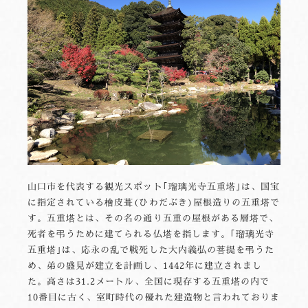
山口市を代表する観光スポット｢瑠璃光寺五重塔｣は、国宝
に指定されている檜皮葺(ひわだぶき)屋根造りの五重塔で
す。五重塔とは、その名の通り五重の屋根がある層塔で、
死者を弔うために建てられる仏塔を指します。｢瑠璃光寺
五重塔｣は、応永の乱で戦死した大内義弘の菩提を弔うた
め、弟の盛見が建立を計画し、1442年に建立されまし
た。高さは31.2メートル、全国に現存する五重塔の内で
10番目に古く、室町時代の優れた建造物と言われておりま