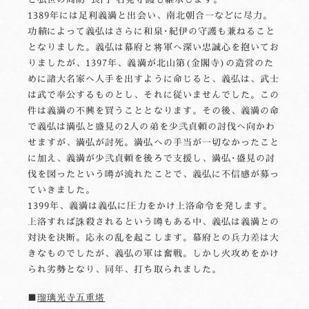
1389年には足利義満と出会い、南北朝合一などに尽力。
功績によって義弘はさらに和泉･紀伊の守護も兼ねること
となりました。義弘は幕府と将軍へ深い忠誠心を抱いてお
りましたが、1397年、義満が北山第(金閣寺)の造営のた
めに諸大名家へ人手を出すように命じると、義弘は、武士
は武で奉公するものとし、それに従いませんでした。この
件は義満の不興を買うこととなります。その後、義満の命
で義弘は満弘と盛見の2人の弟を少弐貞頼の討伐へ向かわ
せますが、満弘が討死。満弘への手当が一切なかったこと
に加え、義満が少弐貞頼を後ろで支援し、満弘･盛見の討
伐を図ったという噂が流れたことで、義弘に不信感が募っ
ていきました。
1399年、義満は義弘に圧力をかけ上洛命令を発します。
上洛すれば誅殺されるという噂もある中、義弘は義満との
対決を決断。応永の乱を起こします。幕府との兵力差は大
きなものでしたが、義弘の軍は奮戦。しかし火攻めをかけ
られ劣勢となり、同年、打ち取られました。
■
瑠璃光寺五重塔