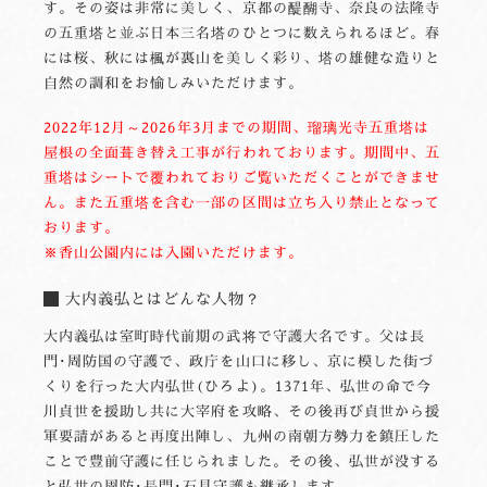
す。その姿は非常に美しく、京都の醍醐寺、奈良の法隆寺
の五重塔と並ぶ日本三名塔のひとつに数えられるほど。春
には桜、秋には楓が裏山を美しく彩り、塔の雄健な造りと
自然の調和をお愉しみいただけます。
2022年12月～2026年3月までの期間、瑠璃光寺五重塔は
屋根の全面葺き替え工事が行われております。期間中、五
重塔はシートで覆われておりご覧いただくことができませ
ん。また五重塔を含む一部の区間は立ち入り禁止となって
おります。
※香山公園内には入園いただけます。
大内義弘とはどんな人物？
大内義弘は室町時代前期の武将で守護大名です。父は長
門･周防国の守護で、政庁を山口に移し、京に模した街づ
くりを行った大内弘世(ひろよ)。1371年、弘世の命で今
川貞世を援助し共に大宰府を攻略、その後再び貞世から援
軍要請があると再度出陣し、九州の南朝方勢力を鎮圧した
ことで豊前守護に任じられました。その後、弘世が没する
と弘世の周防･長門･石見守護も継承します。