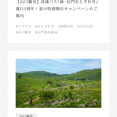
【山口観光】高速バス｢萩･長門おとずれ号｣
運行1周年！夏の特別割引キャンペーンのご
案内
アクセス
おとずれ号
別邸音信
大谷山荘
山口観光
長門湯本温泉
山口観光