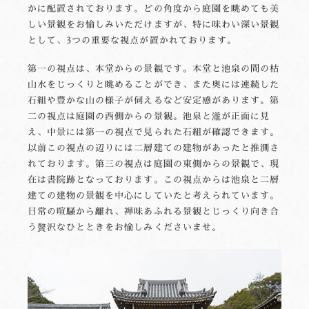
かに配置されております。どの角度から庭園を眺めても美
しい景観をお愉しみいただけますが、特に味わい深い景観
として、3つの重要な視点が置かれております。
第一の視点は、本堂からの景観です。本堂と池泉の間の枯
山水をじっくりと眺めることができ、また奥には連続した
石組や豊かな山の様子が伺えるなど安定感があります。第
二の視点は庭園の西側からの景観。池泉と瀧が正面に見
え、中景には第一の視点で見られた石組が確認できます。
以前この視点の辺りには二層建ての建物があったと推測さ
れております。第三の視点は庭園の東側からの景観で、現
在は書院跡となっております。この視点からは池泉と二層
建ての建物の景観を中心にしていたと考えられています。
日常の喧騒から離れ、禅味あふれる景観とじっくり向き合
う贅沢なひとときをお愉しみくださいませ。