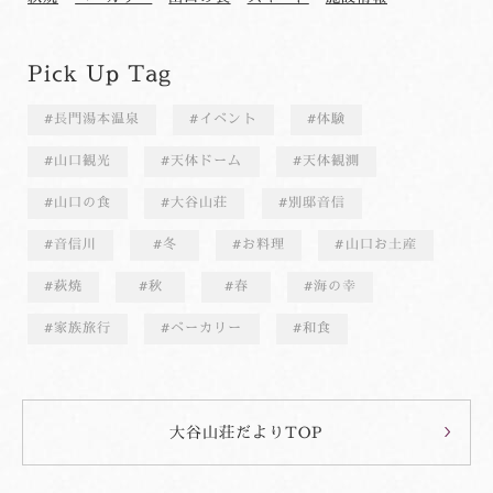
Pick Up Tag
長門湯本温泉
イベント
体験
山口観光
天体ドーム
天体観測
山口の食
大谷山荘
別邸音信
音信川
冬
お料理
山口お土産
萩焼
秋
春
海の幸
家族旅行
ベーカリー
和食
大谷山荘だよりTOP