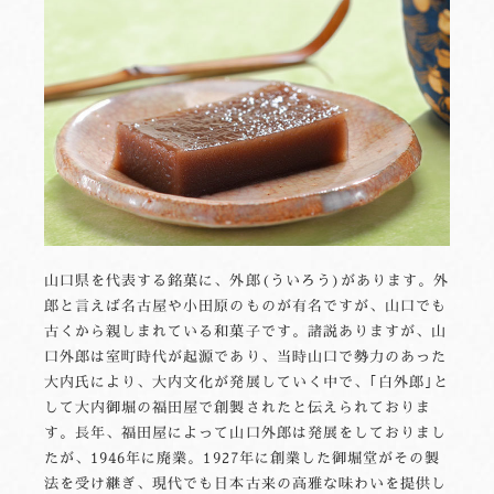
山口県を代表する銘菓に、外郎(ういろう)があります。外
郎と言えば名古屋や小田原のものが有名ですが、山口でも
古くから親しまれている和菓子です。諸説ありますが、山
口外郎は室町時代が起源であり、当時山口で勢力のあった
大内氏により、大内文化が発展していく中で、｢白外郎｣と
して大内御堀の福田屋で創製されたと伝えられておりま
す。長年、福田屋によって山口外郎は発展をしておりまし
たが、1946年に廃業。1927年に創業した御堀堂がその製
法を受け継ぎ、現代でも日本古来の高雅な味わいを提供し