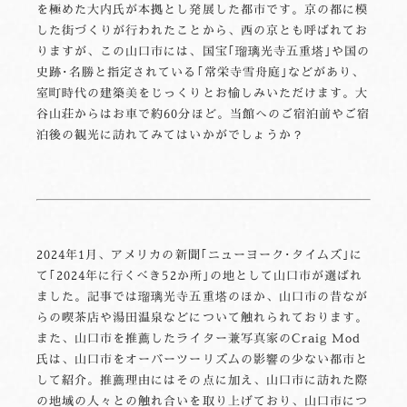
を極めた大内氏が本拠とし発展した都市です。京の都に模
した街づくりが行われたことから、西の京とも呼ばれてお
りますが、この山口市には、国宝｢瑠璃光寺五重塔｣や国の
史跡･名勝と指定されている｢常栄寺雪舟庭｣などがあり、
室町時代の建築美をじっくりとお愉しみいただけます。大
谷山荘からはお車で約60分ほど。当館へのご宿泊前やご宿
泊後の観光に訪れてみてはいかがでしょうか？
2024年1月、アメリカの新聞｢ニューヨーク･タイムズ｣に
て｢2024年に行くべき52か所｣の地として山口市が選ばれ
ました。記事では瑠璃光寺五重塔のほか、山口市の昔なが
らの喫茶店や湯田温泉などについて触れられております。
また、山口市を推薦したライター兼写真家のCraig Mod
氏は、山口市をオーバーツーリズムの影響の少ない都市と
して紹介。推薦理由にはその点に加え、山口市に訪れた際
の地域の人々との触れ合いを取り上げており、山口市につ