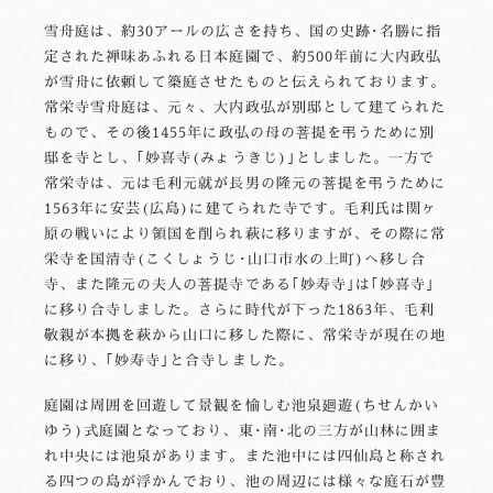
雪舟庭は、約30アールの広さを持ち、国の史跡･名勝に指
定された禅味あふれる日本庭園で、約500年前に大内政弘
が雪舟に依頼して築庭させたものと伝えられております。
常栄寺雪舟庭は、元々、大内政弘が別邸として建てられた
もので、その後1455年に政弘の母の菩提を弔うために別
邸を寺とし、｢妙喜寺(みょうきじ)｣としました。一方で
常栄寺は、元は毛利元就が長男の隆元の菩提を弔うために
1563年に安芸(広島)に建てられた寺です。毛利氏は関ヶ
原の戦いにより領国を削られ萩に移りますが、その際に常
栄寺を国清寺(こくしょうじ･山口市水の上町)へ移し合
寺、また隆元の夫人の菩提寺である｢妙寿寺｣は｢妙喜寺｣
に移り合寺しました。さらに時代が下った1863年、毛利
敬親が本拠を萩から山口に移した際に、常栄寺が現在の地
に移り、｢妙寿寺｣と合寺しました。
庭園は周囲を回遊して景観を愉しむ池泉廻遊(ちせんかい
ゆう)式庭園となっており、東･南･北の三方が山林に囲ま
れ中央には池泉があります。また池中には四仙島と称され
る四つの島が浮かんでおり、池の周辺には様々な庭石が豊